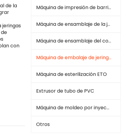
l de la
Máquina de impresión de barril de jeringa
grar
Máquina de ensamblaje de la jeringa
a jeringas
 de
os
Máquina de ensamblaje del conjunto de infusión
plan con
Máquina de embalaje de jeringa e infusión
Máquina de esterilización ETO
Extrusor de tubo de PVC
Máquina de moldeo por inyección de plástico
Otros