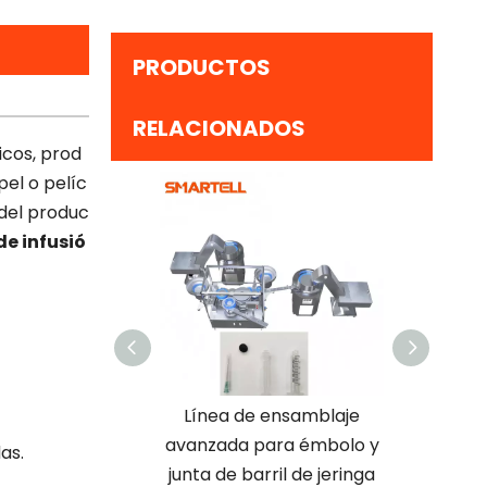
PRODUCTOS
RELACIONADOS
icos, prod
el o pelíc
 del produc
de infusió
e producción de
Línea de ensamblaje
Impresor
s de productos
avanzada para émbolo y
jeringa 
as.
s máquina de
junta de barril de jeringa
la in