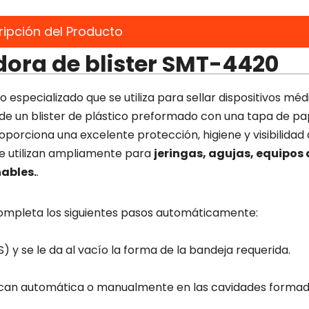
ripción del Producto
ora de blister SMT-4420
o especializado que se utiliza para sellar dispositivos méd
e un blister de plástico preformado con una tapa de pap
orciona una excelente protección, higiene y visibilidad
r se utilizan ampliamente para
jeringas, agujas, equipos 
ables.
.
ompleta los siguientes pasos automáticamente:
S) y se le da al vacío la forma de la bandeja requerida.
Cadena d
jeringa
olocan automática o manualmente en las cavidades formad
médico