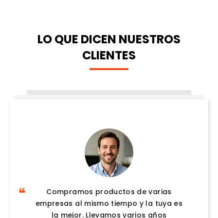
LO QUE DICEN NUESTROS
CLIENTES
También hemos comprado productos
Compramos productos de varias
empresas al mismo tiempo y la tuya es
de otras personas, pero han surgido
muchos problemas. En el futuro,
la mejor. Llevamos varios años