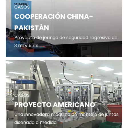
CASOS
COOPERACIÓN CHINA-
PAKISTÁN
Proyecto de jeringa de seguridad regresiva de
→
3 ml y 5 ml
CASOS
PROYECTO AMERICANO
Una innovadora máquina de montaje de juntas
→
diseñada a medida