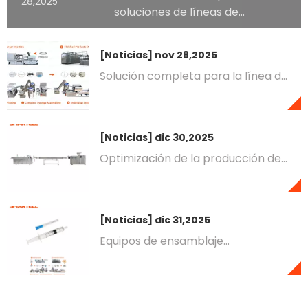
[Noticias]
nov
socio de confianza para
28,2025
soluciones de líneas de
producción de jeringas
[Noticias]
nov 28,2025
Solución completa para la línea de
producción de jeringas de 3 ml, 5
ml y 10 ml
[Noticias]
dic 30,2025
Optimización de la producción de
tubos de PVC para equipos de
infusión: soluciones de fabricación
avanzadas
[Noticias]
dic 31,2025
Equipos de ensamblaje
automatizados: mejora de la
eficiencia y la precisión de la