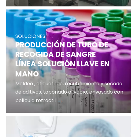
SOLUCIONES
PRODUCCIÓN DE TUBO DE
RECOGIDA DE SANGRE
LÍNEA SOLUCIÓN LLAVE EN
MANO
Moldeo
, etiquetado, recubrimiento y secado
de aditivos, taponado al vacío, envasado con
→
película retráctil