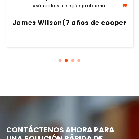
seguiremos comprándole todo el
usándolo sin ningún problema.
equipo.
James Wilson(7 años de cooperaci
Sophie Martin(15 años de cooperac
CONTÁCTENOS AHORA PARA