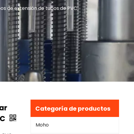
bos de extensión de tubos de PVC
ar
Categoría de productos
VC
Moho