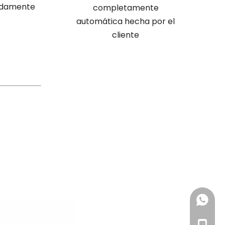
madamente
 médicos
completamente
jeringas des
automática hecha por el
cliente
+86 185