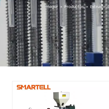
Hogar
»
Productos
»
Extrusor 