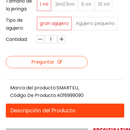
Tamaño de
1 ml
2ml/3ml
5 ml
10 ml
la jeringa:
Tipo de
gran agujero
Agujero pequeño
agujero:
Cantidad:
Preguntar
Marca del producto:
SMARTELL
Código De Producto:
4016999090
Descripción del Producto