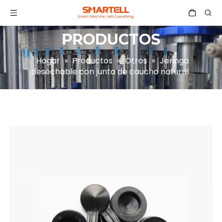
PRODUCTOS
Hogar
»
Productos
»
Otros
»
Jeringa
desechable con junta de caucho natural