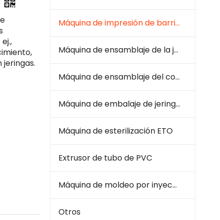
de
Máquina de impresión de barril de jeringa
s
ej.,
Máquina de ensamblaje de la jeringa
imiento,
 jeringas.
Máquina de ensamblaje del conjunto de infusión
Máquina de embalaje de jeringa e infusión
Máquina de esterilización ETO
Extrusor de tubo de PVC
Máquina de moldeo por inyección de plástico
Otros