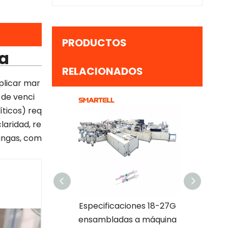
PRODUCTOS
ga
RELACIONADOS
plicar mar
 de venci
íticos) req
laridad, re
ringas, com
barril de jeringa
Especificaciones 18-27G
Eficienc
k de 5 ml, canal
ensambladas a máquina
trabajo