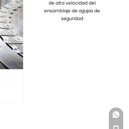
cavidades, moldes
de alta velocidad del
Máquina
uctos de alta
ensamblaje de agujas de
de aguj
calidad
seguridad
+86 185