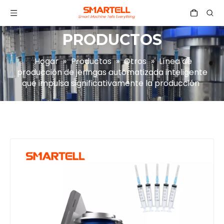
PRODUCTOS
Hogar
»
Productos
»
Otros
»
Línea de
producción de jeringas automatizada inteligente
que impulsa significativamente la producción