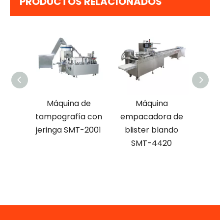
PRODUCTOS RELACIONADOS
 de
Máquina de
Máquina
Molde
 SMT-
tampografía con
empacadora de
jeringa SMT-2001
blister blando
d
SMT-4420