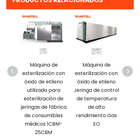
PRODUCTOS RELACIONADOS
áquina de
Máquina de
La aguja
rilización con
esterilización con
hipodérmica
o de etileno
óxido de etileno
esteriliza la
ilizada para
Jeringa de control
máquina de la
rilización de
de temperatura
esterilización del
gas de fábrica
de alto
óxido de etileno de
consumibles
rendimiento Gas
la caja del
icos 1CBM-
EO
esterilizador 20 del
25CBM
gas del Eo