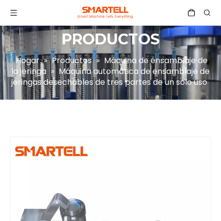
PRODUCTOS
Hogar
»
Productos
»
Máquina de ensamblaje de
la jeringa
»
Máquina automática de ensamblaje de
jeringas desechables de tres partes de un solo uso