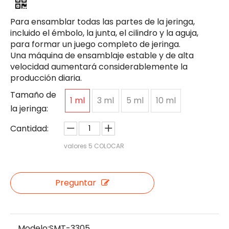
Para ensamblar todas las partes de la jeringa,
incluido el émbolo, la junta, el cilindro y la aguja,
para formar un juego completo de jeringa.
Una máquina de ensamblaje estable y de alta
velocidad aumentará considerablemente la
producción diaria.
Tamaño de
1 ml
3 ml
5 ml
10 ml
la jeringa:
Cantidad:
valores
5
COLOCAR
Preguntar
Modelo:
SMT-3305