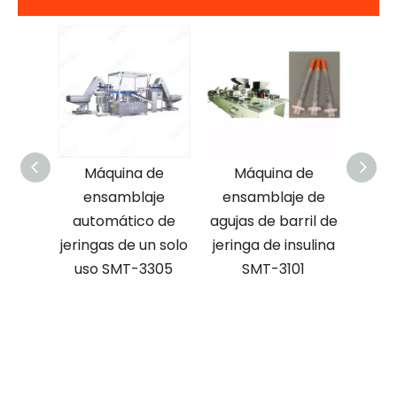
a
Máquina de
Máquina de
M
ra de
ensamblaje
ensamblaje de
ens
sulina
automático de
agujas de barril de
08
jeringas de un solo
jeringa de insulina
hi
uso SMT-3305
SMT-3101
com
auto