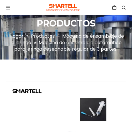
PRODUCTOS
Hogar
»
Productos
»
Máquina de ensamblaje de
la jeringa
»
Máquina de ensamblaje automático
para jeringa desechable regular de 3 partes