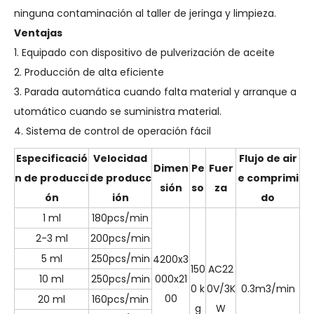
ninguna contaminación al taller de jeringa y limpieza.
Ventajas
1. Equipado con dispositivo de pulverización de aceite
2. Producción de alta eficiente
3. Parada automática cuando falta material y arranque a
utomático cuando se suministra material.
4. Sistema de control de operación fácil
Especificació
Velocidad
Flujo de air
Dimen
Pe
Fuer
n de producci
de producc
e comprimi
sión
so
za
ón
ión
do
1 ml
180pcs/min
2-3 ml
200pcs/min
5 ml
250pcs/min
4200x3
150
AC22
10 ml
250pcs/min
000x21
0 k
0V/3K
0.3m3/min
00
20 ml
160pcs/min
g
W