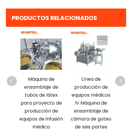
PRODUCTOS RELACIONADOS
fusión
Máquina de
Línea de
co
ensamblaje de
producción de
pro
de
tubos de látex
equipos médicos
e de
para proyecto de
IV Máquina de
dese
goteo
producción de
ensamblaje de
part
rtes
equipos de infusión
cámara de goteo
médica
de seis partes