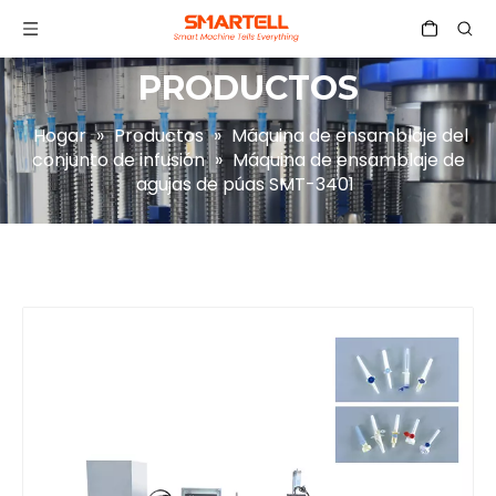
PRODUCTOS
Hogar
»
Productos
»
Máquina de ensamblaje del
conjunto de infusión
»
Máquina de ensamblaje de
agujas de púas SMT-3401