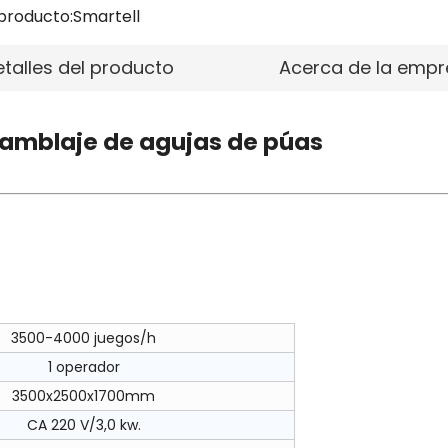
producto:
Smartell
etalles del producto
Acerca de la empr
amblaje de agujas de púas
3500-4000 juegos/h
1 operador
3500x2500x1700mm
Molde de barril Molde de
CA 220 V/3,0 kw.
émbolo Molde de junta