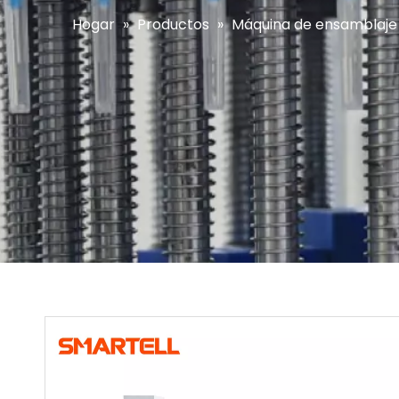
Hogar
»
Productos
»
Máquina de ensamblaje d