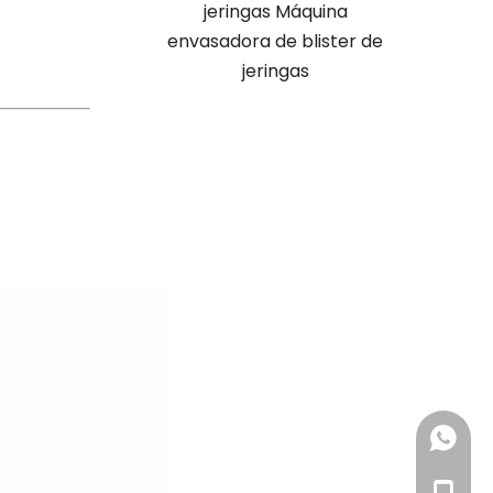
jeringas Máquina
con máquina de
envasadora de blister de
ensamblaje de alta
jeringas
velocidad de jeringa de
aguja
+86 185