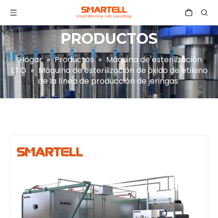
PRODUCTOS
Hogar
»
Productos
»
Máquina de esterilización
ETO
»
Máquina de esterilización de óxido de etileno
de la línea de producción de jeringas