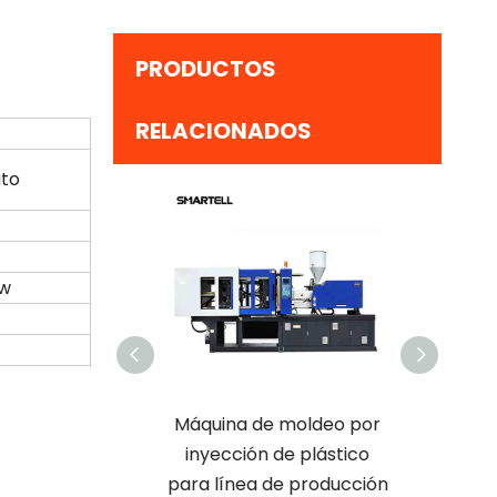
PRODUCTOS
RELACIONADOS
uto
kw
 producción de
Máquina de moldeo por
Jeringa
s desechables
inyección de plástico
Jeringa 
 para fabricar
para línea de producción
Esterili