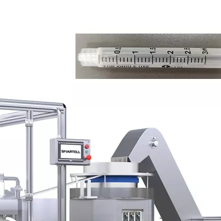
aguja
moldeo 