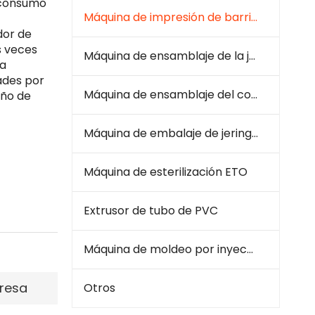
o consumo
Máquina de impresión de barril de jeringa
dor de
s veces
Máquina de ensamblaje de la jeringa
La
ades por
Máquina de ensamblaje del conjunto de infusión
año de
Máquina de embalaje de jeringa e infusión
Máquina de esterilización ETO
Extrusor de tubo de PVC
Máquina de moldeo por inyección de plástico
resa
Otros