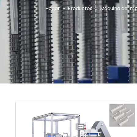
Hogar
»
Productos
»
Máquina de impr