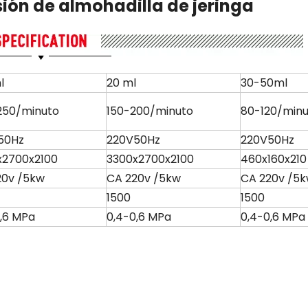
ión de almohadilla de jeringa
l
20 ml
30-50ml
250/minuto
150-200/minuto
80-120/min
50Hz
220V50Hz
220V50Hz
x2700x2100
3300x2700x2100
460x160x210
20v /5kw
CA 220v /5kw
CA 220v /5
1500
1500
,6 MPa
0,4-0,6 MPa
0,4-0,6 MPa
Línea de
jeringa
Máquina