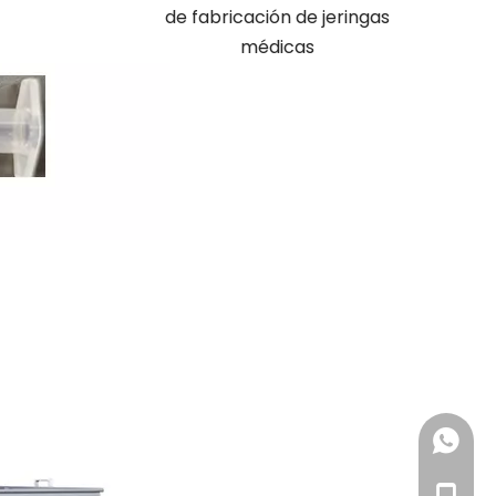
s Máquina de
de fabricación de jeringas
por inyección
médicas
+86 185