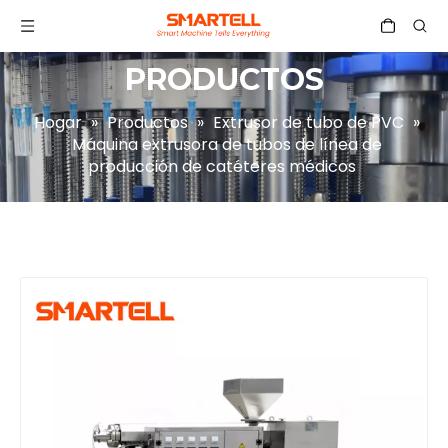
PRODUCTOS
Hogar
»
Productos
»
Extrusor de tubo de PVC
»
Máquina extrusora de tubos de línea de
producción de catéteres médicos