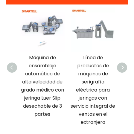
e
Máquina de
Línea de
M
e de
ensamblaje
productos de
tam
s
automático de
máquinas de
prec
 de 3
alta velocidad de
serigrafía
vel
a de
grado médico con
eléctrica para
pr
n de
jeringa Luer Slip
jeringas con
s
desechable de 3
servicio integral de
indu
partes
ventas en el
barril
extranjero
dese