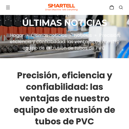
ÚLTIMAS NOTICIAS
Hogar
»
Últimas noticias
»
Noticias
»
Precisión,
eficiencia y confiabilidad: las ventajas de nuestro
equipo de extrusión de tubos de PVC
Precisión, eficiencia y
confiabilidad: las
ventajas de nuestro
equipo de extrusión de
tubos de PVC