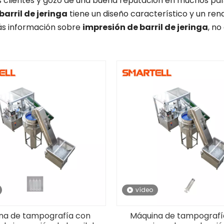
s clientes y gozó de una buena reputación en muchos paí
barril de jeringa
tiene un diseño característico y un ren
ás información sobre
impresión de barril de jeringa
, no
vídeo
na de tampografía con
Máquina de tampografí