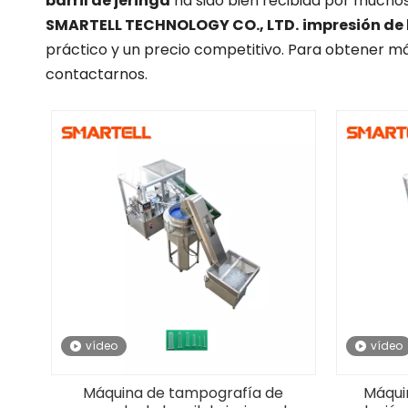
barril de jeringa
ha sido bien recibida por mucho
SMARTELL TECHNOLOGY CO., LTD.
impresión de 
práctico y un precio competitivo. Para obtener m
contactarnos.
vídeo
vídeo
Máquina de tampografía de
Máqui