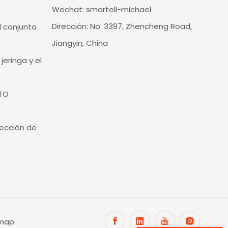
Wechat: smartell-michael
Dirección: No. 3397, Zhencheng Road,
 conjunto
Jiangyin, China
eringa y el
ETO
ección de
emap