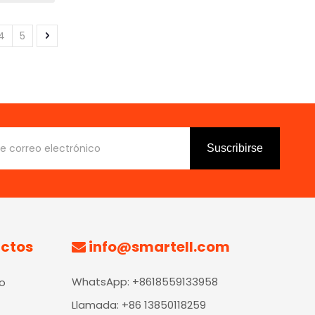
4
5
Suscribirse
uctos
info@smartell.com

WhatsApp: +8618559133958
o
Llamada: +86 13850118259