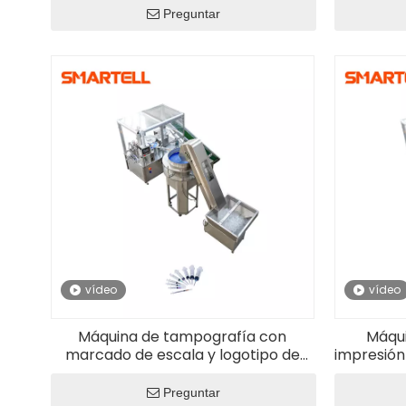
Preguntar
vídeo
vídeo
Máquina de tampografía con
Máqui
marcado de escala y logotipo de
impresión
jeringa médica avanzada
jerin
Preguntar