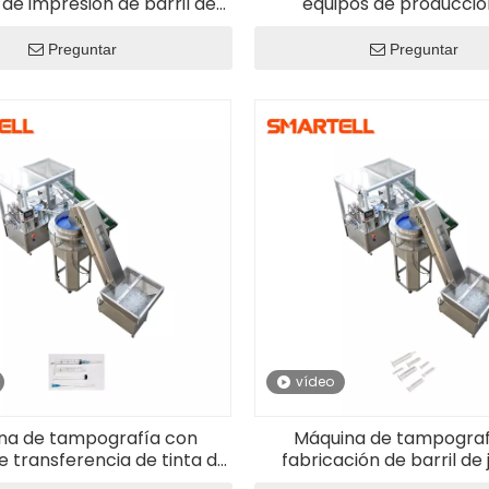
 de impresión de barril de
equipos de producció
ajustable de bajo consumo
consumibles médicos de 
pesado
Preguntar
Preguntar
Probador
aguja 
vídeo
médica
jering
na de tampografía con
Máquina de tampograf
e transferencia de tinta de
fabricación de barril de 
l de jeringa de plástico
desechable de alta produ