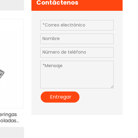
Contáctenos
Entregar
eringas
roladas
ampografía