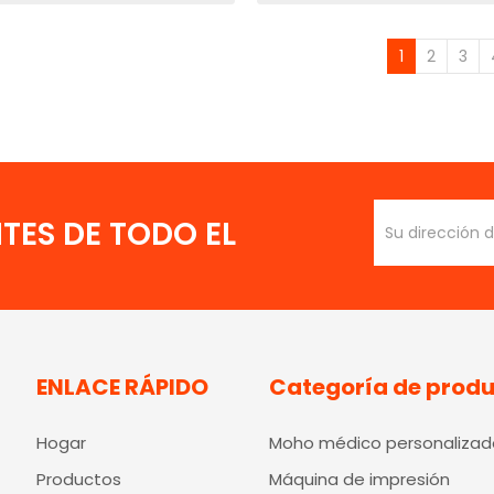
»
1
2
3
TES DE TODO EL
ENLACE RÁPIDO
Categoría de prod
Hogar
Moho médico personalizad
Productos
Máquina de impresión