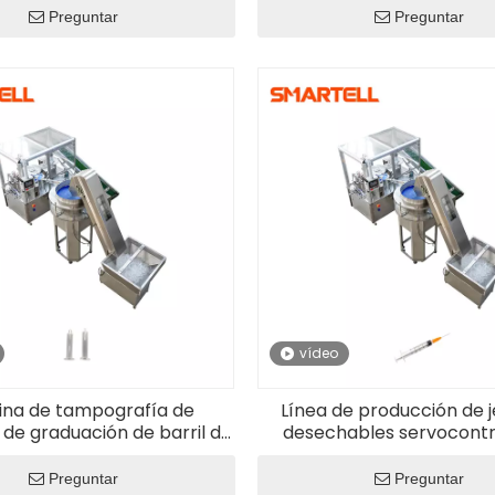
inteligente
Preguntar
Preguntar
vídeo
na de tampografía de
Línea de producción de j
 de graduación de barril de
desechables servocont
ga de varios tamaños de
industriales Máquina de t
precisión
Preguntar
Preguntar