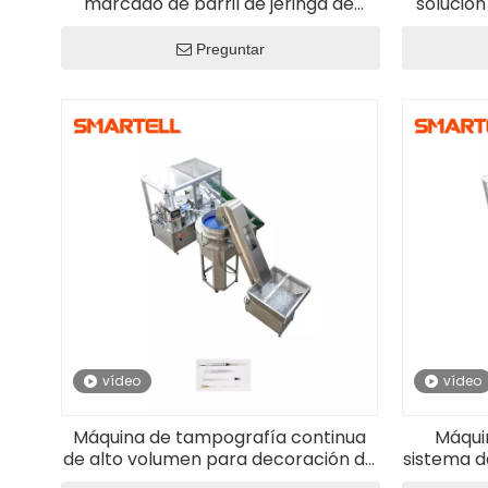
marcado de barril de jeringa de
solución
plástico completamente
jeringa 
automatizada de 1 ml a 50 ml
Preguntar
vídeo
vídeo
Máquina de tampografía continua
Máqui
de alto volumen para decoración de
sistema d
barriles de jeringas
barri