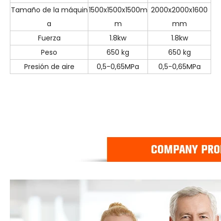
Tamaño de la máquin
1500x1500x1500m
2000x2000x1600
a
m
mm
Fuerza
1.8kw
1.8kw
Peso
650 kg
650 kg
Presión de aire
0,5-0,65MPa
0,5-0,65MPa