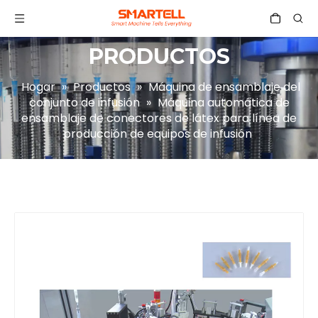
PRODUCTOS
Hogar
»
Productos
»
Máquina de ensamblaje del
conjunto de infusión
»
Máquina automática de
ensamblaje de conectores de látex para línea de
producción de equipos de infusión