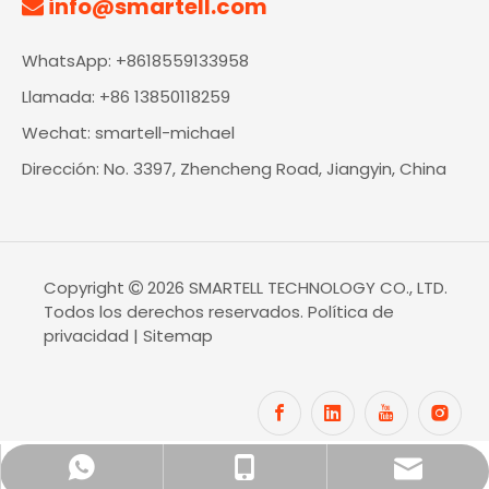
info@smartell.com

WhatsApp: +8618559133958
Llamada: +86 13850118259
Wechat: smartell-michael
Dirección: No. 3397, Zhencheng Road, Jiangyin, China
Copyright
2026
SMARTELL TECHNOLOGY CO., LTD.

Todos los derechos reservados.
Política de
privacidad
|
Sitemap
info@smartell.com
+86 18559133958
+86-13850118259