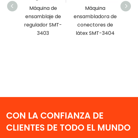
na de
Máquina
Máquina de
aje de
ensambladora de
ensamblaje de
ex
or SMT-
conectores de
agujas de púas
03
látex SMT-3404
SMT-3401
CON LA CONFIANZA DE
CLIENTES DE TODO EL MUNDO