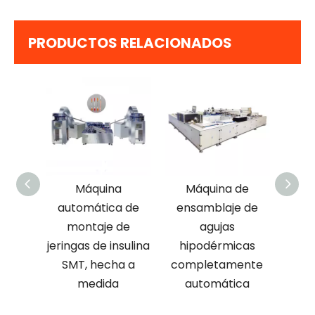
PRODUCTOS RELACIONADOS
a
Máquina
Máquina de
a de
automática de
ensamblaje de
p
e de
montaje de
agujas
aut
ril de
jeringas de insulina
hipodérmicas
jeri
sulina
SMT, hecha a
completamente
emp
medida
automática
de b