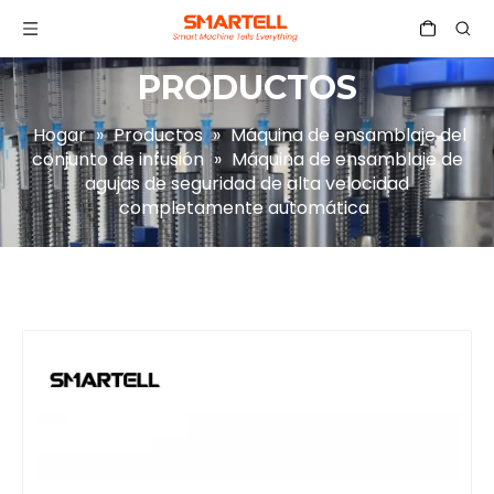
PRODUCTOS
Hogar
»
Productos
»
Máquina de ensamblaje del
conjunto de infusión
»
Máquina de ensamblaje de
agujas de seguridad de alta velocidad
completamente automática