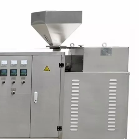
poco rui
máquina