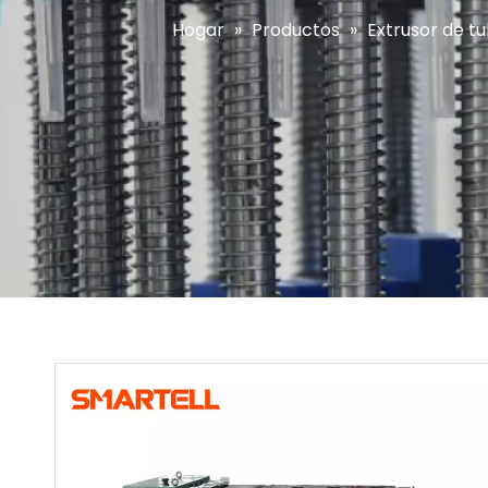
Hogar
»
Productos
»
Extrusor de t