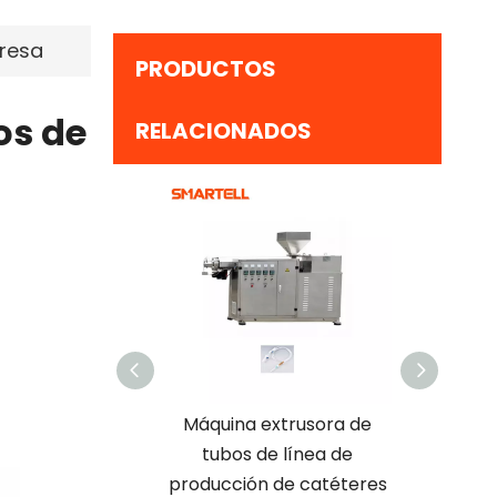
resa
PRODUCTOS
os de
RELACIONADOS
ico modificado
Máquina extrusora de
Línea d
 requisitos
tubos de línea de
catét
res estable y de
producción de catéteres
desec