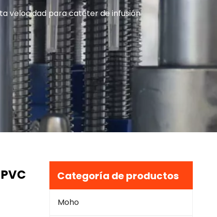
ta velocidad para catéter de infusión
 PVC
Categoría de productos
Moho