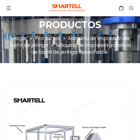
PRODUCTOS
Hogar
»
Productos
»
Máquina de impresión de
barril de jeringa
»
Máquina de impresión rotativa
de barril de jeringa desechable