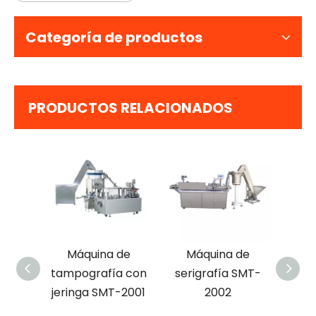
Categoría de productos
PRODUCTOS RELACIONADOS
de
Máquina de
Máquina de
I
a con
serigrafía SMT-
serigrafía con
aut
-2001
2002
barril de jeringa
alm
inyec