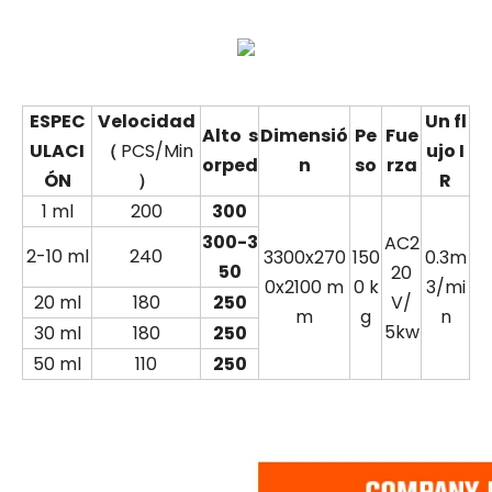
ESPEC
Velocidad
Un
fl
Alto s
Dimensió
Pe
Fue
ULACI
（
PCS/Min
ujo I
orped
n
so
rza
ÓN
）
R
1 ml
200
300
300-3
AC2
2-10 ml
240
3300x270
150
0.3m
50
20
0x2100 m
0 k
3/mi
20 ml
180
250
V/
m
g
n
5kw
30 ml
180
250
50 ml
110
250